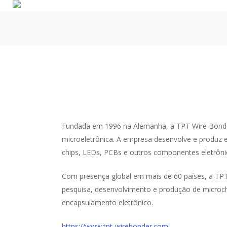
Skip
to
main
content
Fundada em 1996 na Alemanha, a TPT Wire Bonder
microeletrônica. A empresa desenvolve e produz e
chips, LEDs, PCBs e outros componentes eletrônic
Com presença global em mais de 60 países, a TPT 
pesquisa, desenvolvimento e produção de microchi
encapsulamento eletrônico.
https://www.tpt-wirebonder.com