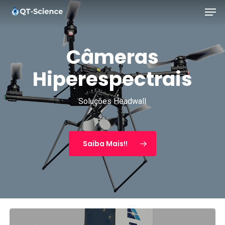
Men
Skip
to
main
Câmeras
content
Hiperespectrais
Soluções Headwall
Saiba Mais!!