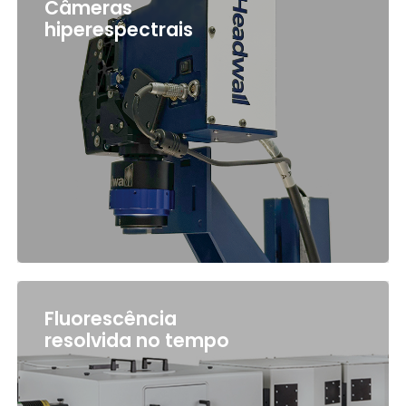
Câmeras
hiperespectrais
Fluorescência
resolvida no tempo