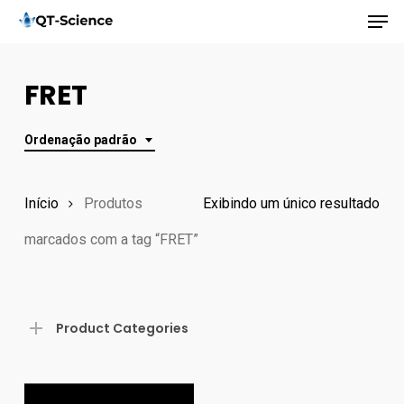
Men
Skip
to
main
FRET
content
Ordenação padrão
Início
Produtos
Exibindo um único resultado
marcados com a tag “FRET”
Product Categories