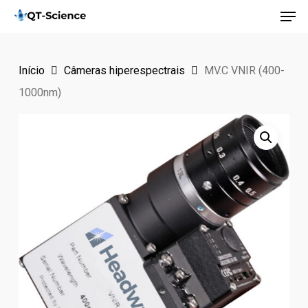
Men
Skip
to
main
Início
Câmeras hiperespectrais
MV.C VNIR (400-
content
1000nm)