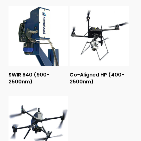
Ler Mais
Ler Mais
SWIR 640 (900-
Co-Aligned HP (400-
2500nm)
2500nm)